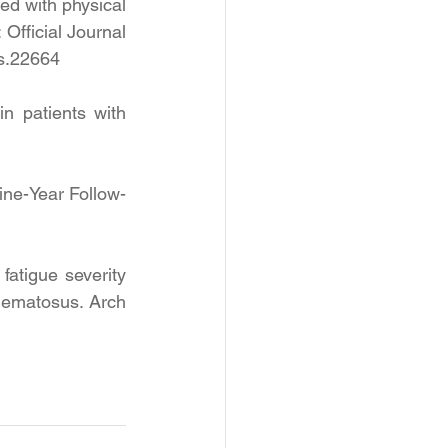
ed with physical 
Official Journal 
ds.22664
n patients with 
Nine-Year Follow-
atigue severity 
thematosus. Arch 