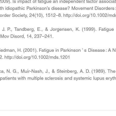
09). Is impact of fatigue an independent factor associat
with idiopathic Parkinson’s disease? Movement Disorders : 
rder Society, 24(10), 1512–8. http://doi.org/10.1002/m
 J. P., Tandberg, E., & Jorgensen, K. (1999). Fatigue i
 Mov Disord, 14, 237–241. 
iedman, H. (2001). Fatigue in Parkinson ’ s Disease : A 
. http://doi.org/10.1002/mds.1201
a, N. G., Muir-Nash, J., & Steinberg, A. D. (1989). The f
 patients with multiple sclerosis and systemic lupus ery