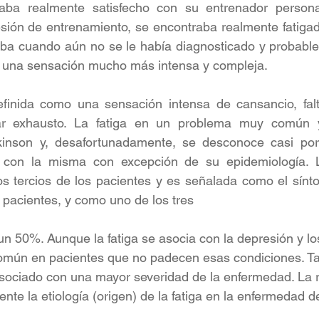
ba realmente satisfecho con su entrenador persona
esión de entrenamiento, se encontraba realmente fatigado
ba cuando aún no se le había diagnosticado y probablem
o una sensación mucho más intensa y compleja.
efinida como una sensación intensa de cansancio, falt
ar exhausto. La fatiga en un problema muy común y
inson y, desafortunadamente, se desconoce casi por
 con la misma con excepción de su epidemiología. La
 tercios de los pacientes y es señalada como el sínt
pacientes, y como uno de los tres 
n 50%. Aunque la fatiga se asocia con la depresión y los
omún en pacientes que no padecen esas condiciones. T
sociado con una mayor severidad de la enfermedad. La r
nte la etiología (origen) de la fatiga en la enfermedad d