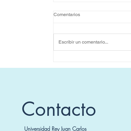
Comentarios
Escribir un comentario...
El entrenamiento aeróbico en
Parkinson: ¿que intensidad
es necesaria para obtener
beneficios?
Contacto
Universidad Rey Juan Carlos