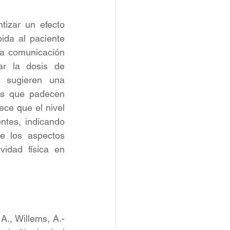
izar un efecto 
da al paciente 
na comunicación 
ar la dosis de 
 sugieren una 
es que padecen 
ce que el nivel 
ntes, indicando 
 los aspectos 
idad física en 
A., Willems, A.-