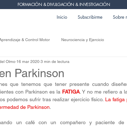
FORMACIÓN & DIVULGACIÓN & INVESTIGACIÓN
Inicio
Subscribirme
Sobre 
Aprendizaje & Control Motor
Neurociencia y Ejercicio
del Olmo
16 mar 2020
3 min de lectura
 en Parkinson
nes que tenemos que tener presente cuando diseñem
ientes con Parkinson es la 
FATIGA
. Y no me refiero a l
s podemos sufrir tras realizar ejercicio físico. 
La fatiga 
fermedad de Parkinson
.
mando un café con un compañero y paciente de P