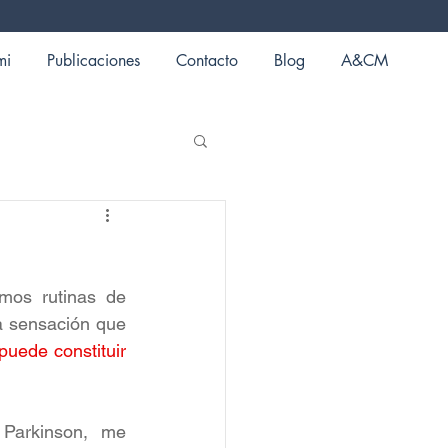
mi
Publicaciones
Contacto
Blog
A&CM
os rutinas de 
a sensación que 
puede constituir 
arkinson, me 