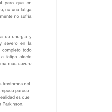
l pero que en 
, no una fatiga 
ente no sufría 
a de energía y 
 severo en la 
 completo todo 
 fatiga afecta 
oma más severo 
 trastornos del 
ampoco parece 
ealidad es que 
e Parkinson.