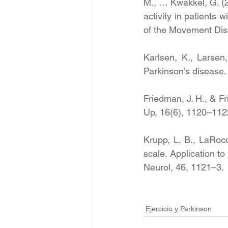
M., … Kwakkel, G. (20
activity in patients 
of the Movement Diso
Karlsen, K., Larsen,
Parkinson’s disease.
Friedman, J. H., & Fr
Up, 16(6), 1120–1122
Krupp, L. B., LaRocc
scale. Application to
Neurol, 46, 1121–3.
Ejercicio y Parkinson