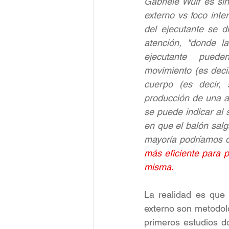
Gabriele Wulf es sin
externo vs foco inte
del ejecutante se d
atención, "donde la
ejecutante  pueden
movimiento (es decir
cuerpo (es decir, 
producción de una ac
se puede indicar al s
en que el balón salg
mayoría podríamos d
más eficiente para p
misma.
La realidad es que 
externo son metodol
primeros estudios do