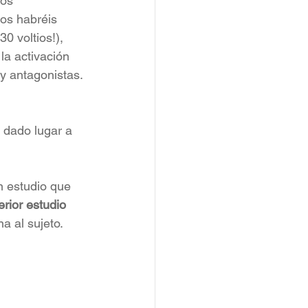
dos 
os habréis 
0 voltios!), 
la activación 
y antagonistas. 
 dado lugar a 
n estudio que 
erior estudio 
 al sujeto. 