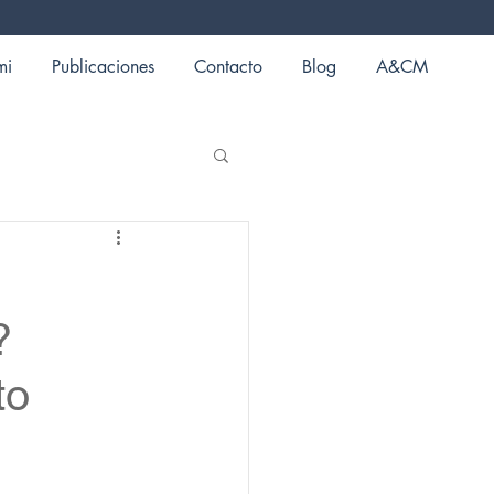
mi
Publicaciones
Contacto
Blog
A&CM
?
to