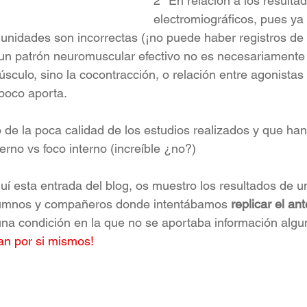
2º En relación a los resulta
electromiográficos, pues ya 
unidades son incorrectas (¡no puede haber registros de 3
 un patrón neuromuscular efectivo no es necesariamente 
sculo, sino la cocontracción, o relación entre agonistas 
poco aporta.
 de la poca calidad de los estudios realizados y que han
terno vs foco interno (increíble ¿no?)
í esta entrada del blog, os muestro los resultados de u
lumnos y compañeros donde intentábamos 
replicar el ant
 condición en la que no se aportaba información alguna
an por si mismos!