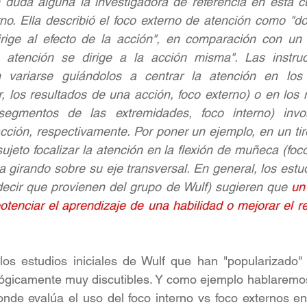
 duda alguna la investigadora de referencia en esta cu
rno. Ella describió el foco externo de atención como "do
irige al efecto de la acción", en comparación con un f
 atención se dirige a la acción misma". Las instruc
 variarse guiándolos a centrar la atención en los 
, los resultados de una acción, foco externo) o en los 
segmentos de las extremidades, foco interno) invol
ción, respectivamente. Por poner un ejemplo, en un tir
ujeto focalizar la atención en la flexión de muñeca (foco
a girando sobre su eje transversal. En general, los estud
ecir que provienen del grupo de Wulf) sugieren que 
un
otenciar el aprendizaje de una habilidad o mejorar el re
los estudios iniciales de Wulf que han "popularizado" 
ógicamente muy discutibles. Y como ejemplo hablaremos
nde evalúa el uso del foco interno vs foco externos en